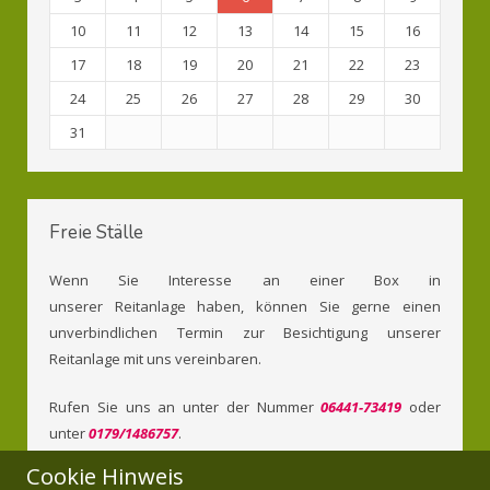
10
11
12
13
14
15
16
17
18
19
20
21
22
23
24
25
26
27
28
29
30
31
Freie Ställe
Wenn Sie Interesse an einer Box in
unserer Reitanlage haben, können Sie gerne einen
unverbindlichen Termin zur Besichtigung unserer
Reitanlage mit uns vereinbaren.
Rufen Sie uns an unter der Nummer
06441-73419
oder
unter
0179/1486757
.
Cookie Hinweis